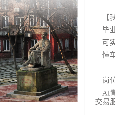
【
毕业
可
懂
岗
A
交易