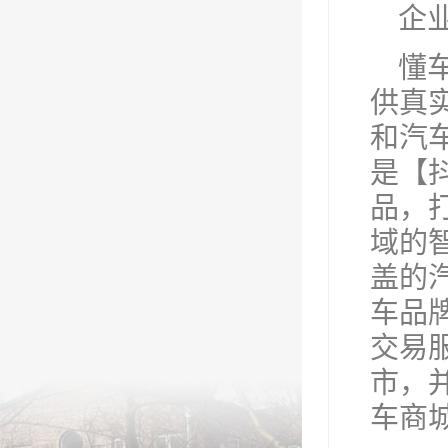
企
懂
供真
和汽车
是【抖
品，
域的
盖的
车品
交易服
市，
车商