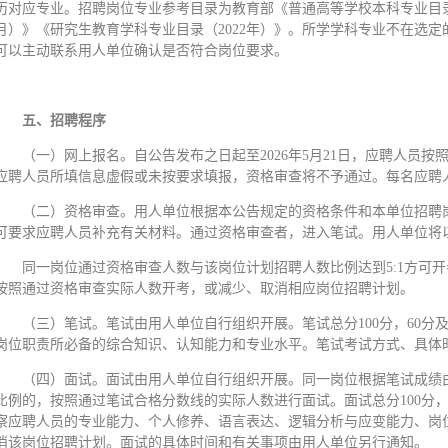
历对应专业。招聘岗位专业参考目录为教育部《普通高等学校本科专业目录（
月）》《研究生教育学科专业目录（2022年）》。所学学科专业不在选
可以主动联系用人单位确认是否符合岗位要求。
五、招聘程序
（一）网上报名。自公告发布之日起至2026年5月21日，应聘人员
应聘人员所填信息虚假或未按要求填报，资格审查将不予通过。每名应聘
（二）资格审查。用人单位根据本公告规定的资格条件和本单位招聘
可要求应聘人员补充有关材料。通过资格审查者，进入笔试。用人单位将
同一岗位通过资格审查人数与该岗位计划招聘人数比例达到5:1方可
按照通过资格审查实际人数开考，或减少、取消相应岗位招聘计划。
（三）笔试。笔试由用人单位自行组织开展。笔试总分100分，60
岗位职责所必备的综合知识、认知能力和专业水平。笔试考试方式、具体
（四）面试。面试由用人单位自行组织开展。同一岗位根据笔试成绩由
比例的，按照通过笔试合格分数线的实际人数进行面试。面试总分100分
察应聘人员的专业能力、个人修养、语言表达、逻辑分析与应变能力、岗
消该岗位招聘计划。面试的具体时间和有关事项由用人单位另行通知。