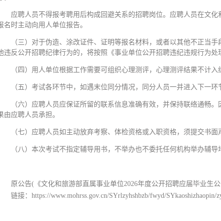
应聘人员不得报考聘用后构成回避关系的招聘岗位。应聘人员在文化
报名时主动向用人单位报告。
（三）对于伪造、涂改证件、证明等报名材料，或者以其他不正当手
他违反公开招聘纪律行为的，将按照《事业单位公开招聘违纪违规行为处
（四）用人单位根据工作需要可组织心理测评，心理测评结果不计入
（五）考试各环节中，如遇末位同分情况，同分人员一并进入下一环
（六）应聘人员应保证所留的联系信息准确有效，并保持联络通畅。
果由应聘人员承担。
（七）应聘人员如主动放弃考察、体检资格或入职资格，须提交书面
（八）本次考试不指定辅导用书，不举办也不委托任何机构举办辅导
原公告(《文化和旅游部直属事业单位2026年度公开招聘应届毕业生公
链接：
https://www.mohrss.gov.cn/SYrlzyhshbzb/fwyd/SYkaoshizhaopin/