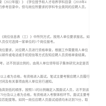
2022年版）》《学位授予和人才培养学科目录（2018年4
定的参考目录中，但与岗位所要求的学科专业类同的应聘人员，
按照《岗位信息表（三）》中所列方式，按用人单位要求报名。如
人员仅可选择一家单位的1个岗位报考。
岗位要求，对应聘人员进行资格审查，根据工作需要用人单位
以邮件或电话或手机短信等方式告知应聘人员资格审查结果。
开考，达不到该比例的，由用人单位领导班子集体研究决定是否
分及以上者为合格，有资格进入面试。笔试主要考察应聘人员履行
时间及有关事项由用人单位另行通知。
高到低的顺序，按照5:1的比例确定入围面试人员，达不到该
，70分及以上者为合格，有资格进入考察体检环节。面试主要考
位匹配度等。如同一岗位应聘人员面试成绩均未达到70分，取