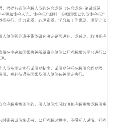
后，根据各岗位应聘人员的综合成绩（综合成绩=笔试成绩
例确定考察和体检人选。体检标准原则上参照国家公务员体检标准
道德品行、能力素质、心理素质、学习和工作表现、遵纪守法
用人单位领导班子集体研究决定是否递补，或减少、取消相应
息将在中央和国家机关所属事业单位公开招聘服务平台进行公
处理。
作人员按规定实行试用期制度，试用期包括在聘用合同期限
聘用。福利待遇按国家及用人单位有关规定执行。
符合应聘资格条件的，用人单位均可取消其应聘资格或聘用资
名时签署诚信承诺书，公开招聘过程中，不得托人说情、打招