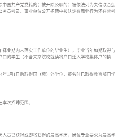
除中国共产党党籍的；被开除公职的；被依法列为失信联合惩
公务员考录、事业单位公开招聘中被认定有舞弊行为还在禁考
两年择业期内未落实工作单位的毕业生），毕业当年如期取得与
户口的学生（不含来京院校就读将户口迁入学校集体户的情
4年1月1日后取得国（境）外学位、报名时已取得教育部门学
在本次招聘范围。
聘人员已获得或即将获得的最高学历，岗位专业要求为最高学