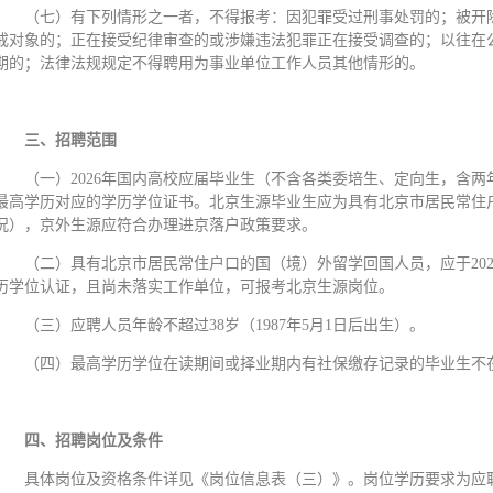
（七）有下列情形之一者，不得报考：因犯罪受过刑事处罚的；被开
戒对象的；正在接受纪律审查的或涉嫌违法犯罪正在接受调查的；以往在
期的；法律法规规定不得聘用为事业单位工作人员其他情形的。
三、招聘范围
（一）2026年国内高校应届毕业生（不含各类委培生、定向生，含
最高学历对应的学历学位证书。北京生源毕业生应为具有北京市居民常住
况），京外生源应符合办理进京落户政策要求。
（二）具有北京市居民常住户口的国（境）外留学回国人员，应于202
历学位认证，且尚未落实工作单位，可报考北京生源岗位。
（三）应聘人员年龄不超过38岁（1987年5月1日后出生）。
（四）最高学历学位在读期间或择业期内有社保缴存记录的毕业生不
四、招聘岗位及条件
具体岗位及资格条件详见《岗位信息表（三）》。岗位学历要求为应