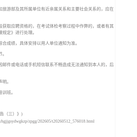
和旅游部及其所属单位有近亲属关系和主要社会关系的，应在
段获取应聘资格的，在考试体检考察过程中作弊的，或者有其
理规定》进行处理。
综合成绩，具体安排以用人单位通知为准。
节。
因邮件或电话或手机短信联系不畅造成无法通知到本人的，后
声明。
培训班。
告（三）》)
zyhgjjgsydwgkzp/zpgg/202605/t20260512_576018.html