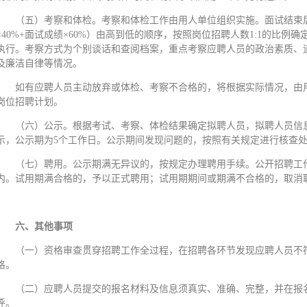
（五）考察和体检。考察和体检工作由用人单位组织实施。面试结束
×40%+面试成绩×60%）由高到低的顺序，按照岗位招聘人数1:1的比
执行。考察方式为个别谈话和查阅档案，重点考察应聘人员的政治素质、
及廉洁自律等情况。
如有应聘人员主动放弃或体检、考察不合格的，将根据实际情况，由
岗位招聘计划。
（六）公示。根据考试、考察、体检结果确定拟聘人员，拟聘人员信
示，公示期为5个工作日。公示期间发现问题的，按照有关规定进行核查
（七）聘用。公示期满无异议的，按规定办理聘用手续。公开招聘工
内。试用期满合格的，予以正式聘用；试用期期间或期满不合格的，取消
六、其他事项
（一）资格审查贯穿招聘工作全过程，在招聘各环节发现应聘人员不
格。
（二）应聘人员提交的报名材料及信息须真实、准确、完整，并在报
呼。