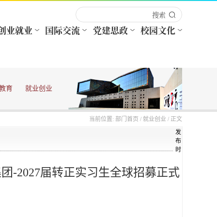
教育
就业创业
当前位置:
部门首页
/
就业创业
/ 正文
发
布
时
集团-2027届转正实习生全球招募正式