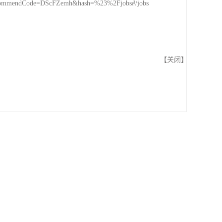
ecommendCode=DScFZemh&hash=%23%2Fjobs#/jobs
【
关闭
】