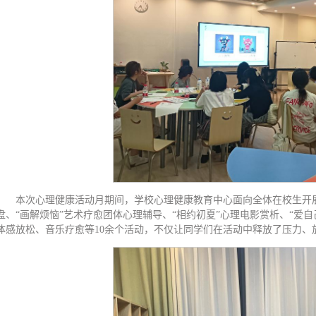
本次心理健康活动月期间，学校心理健康教育中心面向全体在校生开展
盘、“画解烦恼”艺术疗愈团体心理辅导、“相约初夏”心理电影赏析、“爱
体感放松、音乐疗愈等10余个活动，不仅让同学们在活动中释放了压力、