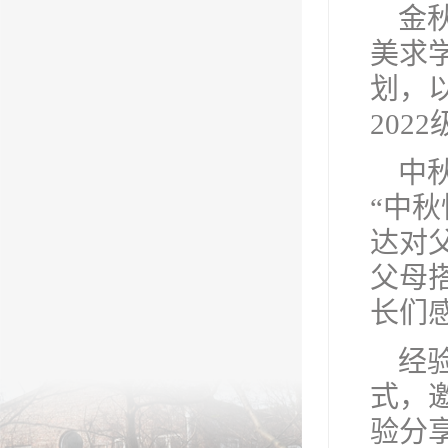
金
美求
划，
20
中
“中
达对
父母
长们
经
式，
验分