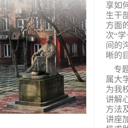
享如
生干
方面
次“
间的
晰的
专
属大
为我
讲解
方法
讲座