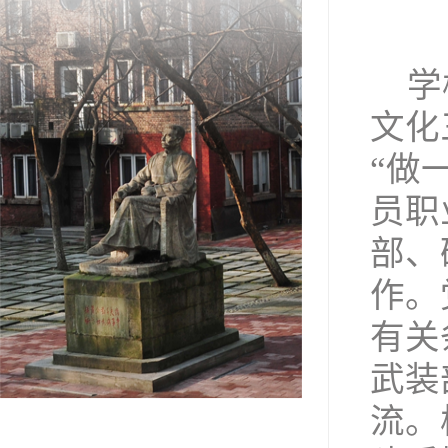
学
文化
“做
员职
部、
作。
有关
武装
流。