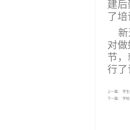
建后
了培
新
对做
节，
行了
上一篇：
学生
下一篇：
学校