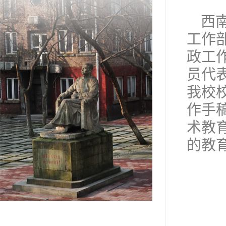
西
工作
政工
员代
我校
作手
术教
的教