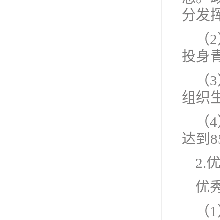
分发
（
投身
（
组织
（
达到8
2.
优
（