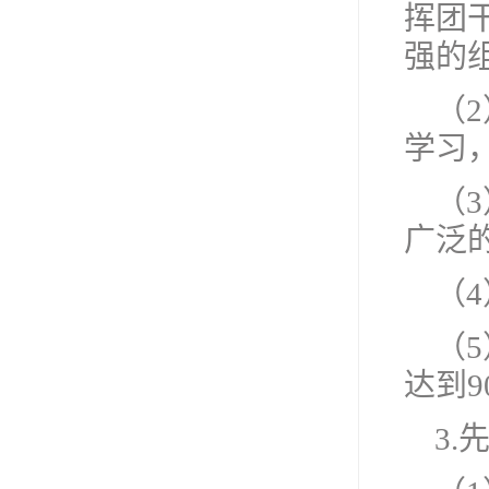
挥团
强的
（
学习
（
广泛
（
（
达到9
3.