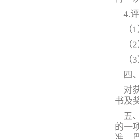
4.
（
（
（
四
对
书及
五
的一
准，