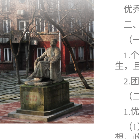
优
二
（
1
生，
2
（
1.
（
想。