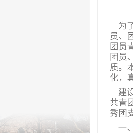
为
员、
团员
团员
质。
化，
建
共青
秀团
一