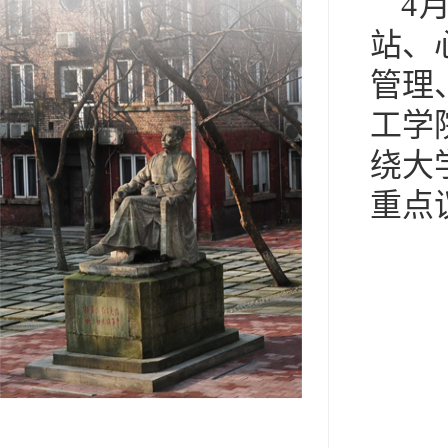
4
站、
管理
工学
绕大
重点