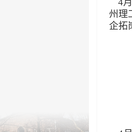
4
州理
企拓