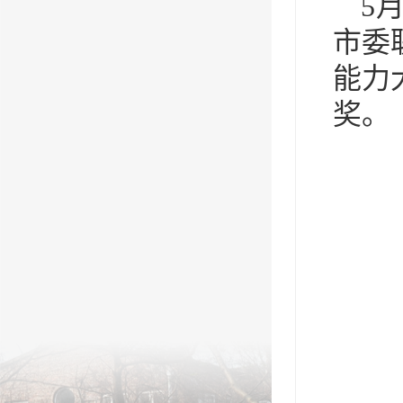
5
市委
能力
奖。