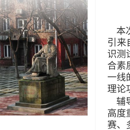
本
引来
识测
合素
一线
理论
辅
高度
赛、