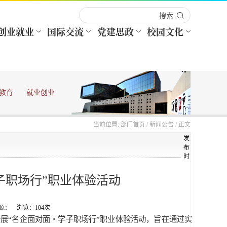
教育
就业创业
当前位置:
部门首页
/
新闻公告
/ 正文
发
布
时
子职场行”职业体验活动
 来源： 浏览：
104
次
展“名企面对面・学子职场行”职业体验活动，旨在通过实