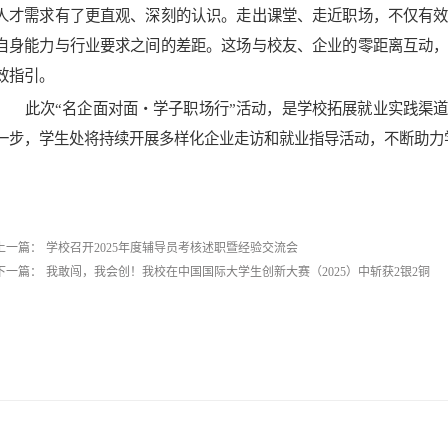
人才需求有了更直观、深刻的认识。走出课堂、走近职场，不仅有
自身能力与行业要求之间的差距。这场与校友、企业的零距离互动
效指引。
此次“名企面对面・学子职场行”活动，是学校拓展就业实践渠
一步，学生处将持续开展多样化企业走访和就业指导活动，不断助力
上一篇：
学校召开2025年度辅导员考核述职暨经验交流会
下一篇：
我敢闯，我会创！我校在中国国际大学生创新大赛（2025）中斩获2银2铜