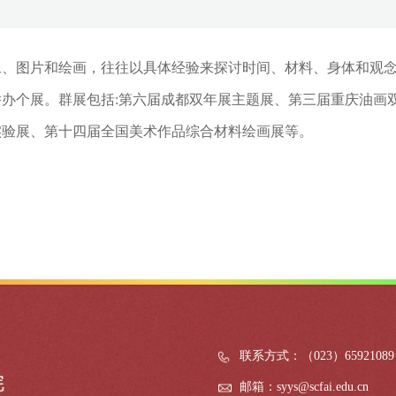
像、图片和绘画，往往以具体经验来探讨时间、材料、身体和观
举办个展。群展包括
:第六届成都双年展主题展、第三届重庆油画
实验展、第十四届全国美术作品综合材料绘画展等。
联系方式：（023）65921089
邮箱：syys@scfai.edu.cn