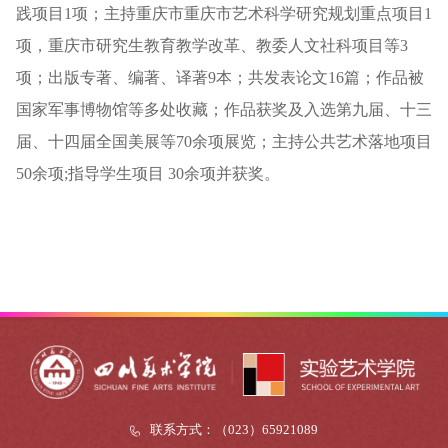
践项目
1项；主持重庆市重庆市艺术科学研究规划重点项目1
项，重庆市研究生教育教学改革、教委人文社科项目等3
项；出版专著、编著、译著9本；共发表论文16篇；作品
被
国家军事博物馆
等多处收藏；作品
获奖
及
入选第九届、十三
届、十四届全国美展
等
70余项展览
；
主持
公共艺术
落地
项目
50余项
;
指导学生项目
30余项并获奖。
联系方式：（023）65921089