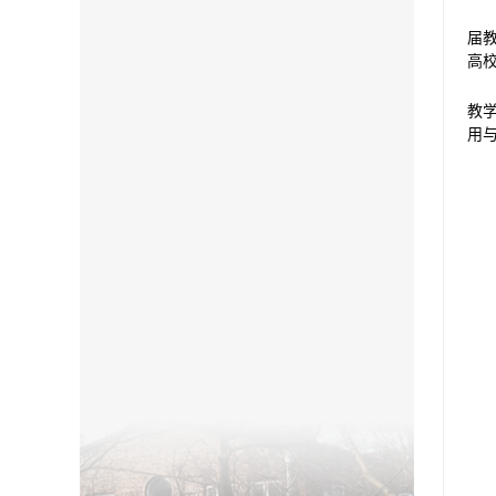
届
高
教
用