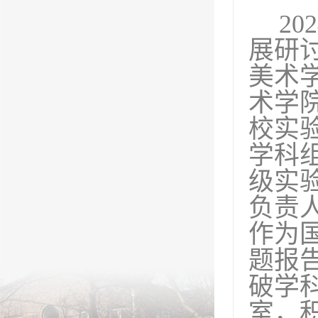
202
展研
美术
术学
校实
学科
级实
负责
作为
题报
破学
室，