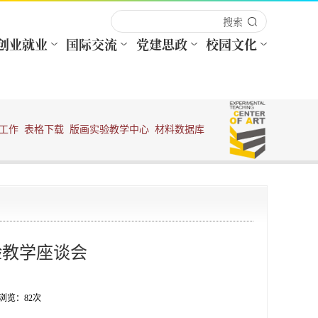
工作
表格下载
版画实验教学中心
材料数据库
验教学座谈会
 浏览：
82
次