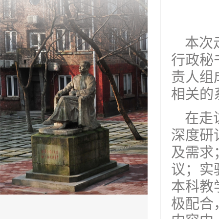
本次
行政秘
责人组
相关的
在走
深度研
及需求
议；实
本科教
极配合