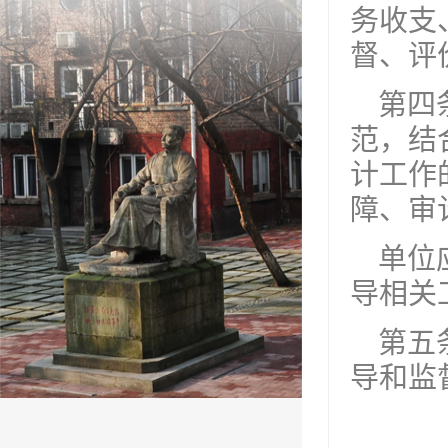
务收支
督、评
第四
范，结
计工作
障、审
单位
导相关
第五
导和监