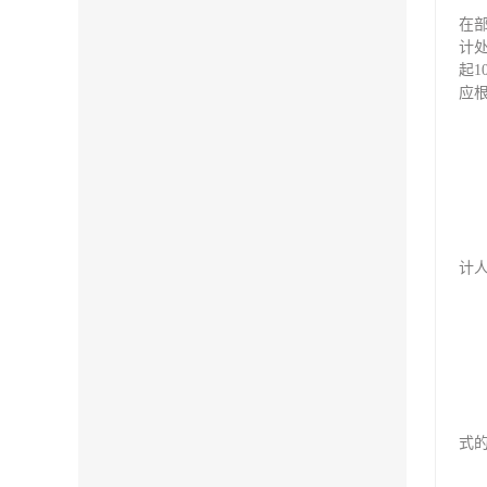
在
计
起
应
计
式