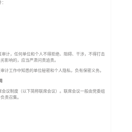
计：
任审计，任何单位和个人不得拒绝、阻碍、干涉，不得打击
恶劣影响的，应当严肃问责追责。
任审计工作中知悉的单位秘密和个人隐私，负有保密义务。
调
席会议制度（以下简称联席会议）。联席会议一般由党委组
导负责召集。