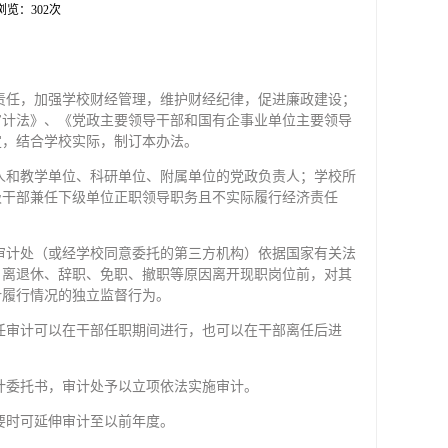
 浏览：
302
次
责任，加强学校财经管理，维护财经纪律，促进廉政建设；
审计法》、《党政主要领导干部和国有企事业单位主要领导
定，结合学校实际，制订本办法。
人和教学单位、科研单位、附属单位的党政负责人；学校所
级干部兼任下级单位正职领导职务且不实际履行经济责任
审计处（或经学校同意委托的第三方机构）依据国家有关法
、离退休、辞职、免职、撤职等原因离开现职岗位前，对其
计履行情况的独立监督行为。
任审计可以在干部任职期间进行，也可以在干部离任后进
计委托书，审计处予以立项依法实施审计。
要时可延伸审计至以前年度。