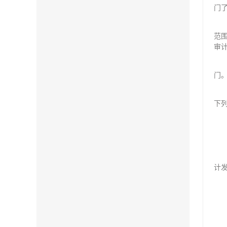
门
范
审
门
下
计