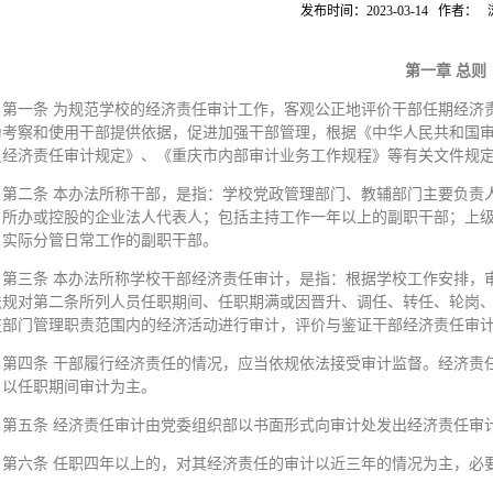
发布时间：2023-03-14 作者：
第一章
总则
第一条 为规范学校的经济责任审计工作，客观公正地评价干部任期经济
为考察和使用干部提供依据，促进加强干部管理，根据《中华人民共和国
员经济责任审计规定》、《重庆市内部审计业务工作规程》等有关文件规
第二条 本办法所称干部，是指：学校党政管理部门、教辅部门主要负责
、所办或控股的企业法人代表人；包括主持工作一年以上的副职干部；上
，实际分管日常工作的副职干部。
第三条 本办法所称学校干部经济责任审计，是指：根据学校工作安排，
法规对第二条所列人员任职期间、任职期满或因晋升、调任、转任、轮岗
在部门管理职责范围内的经济活动进行审计，评价与鉴证干部经济责任审
第四条 干部履行经济责任的情况，应当依规依法接受审计监督。经济责
，以任职期间审计为主。
第五条 经济责任审计由党委组织部以书面形式向审计处发出经济责任审
第六条 任职四年以上的，对其经济责任的审计以近三年的情况为主，必