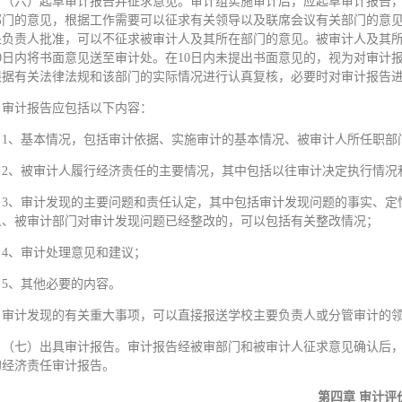
（六）起草审计报告并征求意见。审计组实施审计后，应起草审计报告
部门的意见，根据工作需要可以征求有关领导以及联席会议有关部门的意
处负责人批准，可以不征求被审计人及其所在部门的意见。被审计人及其
10日内将书面意见送至审计处。在10日内未提出书面意见的，视为对审计
根据有关法律法规和该部门的实际情况进行认真复核，必要时对审计报告
审计报告应包括以下内容：
1、基本情况，包括审计依据、实施审计的基本情况、被审计人所任职部
2、被审计人履行经济责任的主要情况，其中包括以往审计决定执行情况
3、审计发现的主要问题和责任认定，其中包括审计发现问题的事实、定
人、被审计部门对审计发现问题已经整改的，可以包括有关整改情况；
4、审计处理意见和建议；
5、其他必要的内容。
审计发现的有关重大事项，可以直接报送学校主要负责人或分管审计的
（七）出具审计报告。审计报告经被审部门和被审计人征求意见确认后
的经济责任审计报告。
第四章 审计评