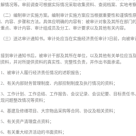
了解情况等。审前调查可根据实际情况采取收集资料、查阅档案、实地考
（二）编制审计实施方案。编制审计实施方案应当根据重要性和谨慎性
围、内容、步骤和方法。具体应明确的内容有：被审计对象及其所在部门
计重点、审计内容、审计组成员及分工、审计要求以及其他有关内容。
（三）送达审计通知书。审计处应当在实施经济责任审计3日前，向被审
。
接到审计通知书后，被审计干部及其所在单位，以及其他有关单位应当
列资料，并对所提供资料的真实性、完整性负责，并作出书面承诺。
1、被审计人履行经济责任情况的述职报告；
2、有关内部财务管理制度、内部控制制度及执行情况的资料；
3、工作计划、工作总结、工作报告、会议记录、会议纪要、目标责任书
发现问题整改情况等资料；
4、基建及修缮项目、大宗物品采购等合同、协议及相关资料；
5、有关资产清理盘点资料；
6、有关重大经济活动的书面资料；