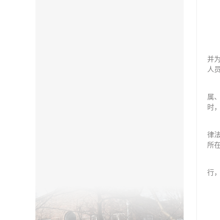
并
人
属
时
律
所
行