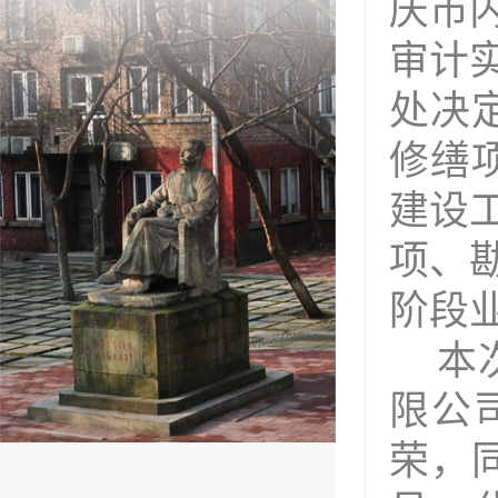
庆市
审计
处决
修缮
建设
项、
阶段
本
限公
荣
，