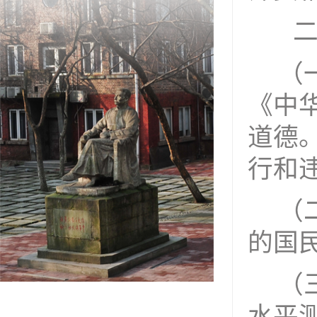
（
《中
道德
行和
（
的国
（
水平