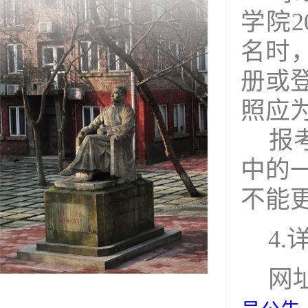
学院
2
名时
册或
照应
报
中的
不能
4
.
网