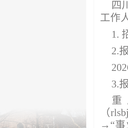
四
工作
1.
2.
202
3.
重
（
rlsb
→“
事