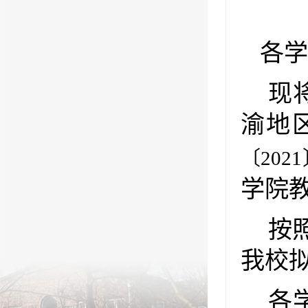
各学
现
渝地
〔
2021
学院
按
我校
各