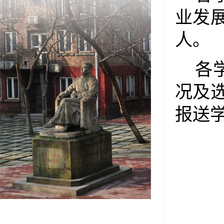
业发
人。
各
况及选
报送
联