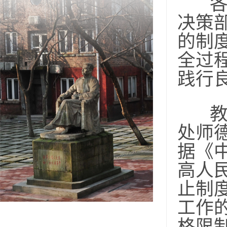
决策
的制
全过
践行
处师
据《
高人
止制
工作
格限