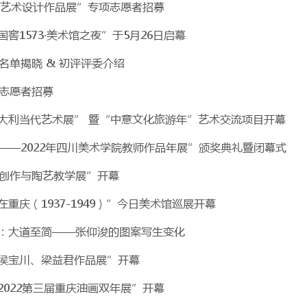
览艺术设计作品展”专项志愿者招募
1573·美术馆之夜”于5月26日启幕
围名单揭晓 & 初评评委介绍
馆志愿者招募
意大利当代艺术展” 暨“中意文化旅游年”艺术交流项目开幕
——2022年四川美术学院教师作品年展”颁奖典礼暨闭幕式
创作与陶艺教学展”开幕
庆（1937-1949）”今日美术馆巡展开幕
：大道至简——张仰浚的图案写生变化
、侯宝川、梁益君作品展”开幕
2022第三届重庆油画双年展”开幕