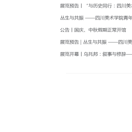
展览预告丨“与历史同行：四川美术学
丛生与共振 ——四川美术学院青年艺
公告丨国庆、中秋假期正常开馆
展览预告 | 丛生与共振 ——四川美
展览开幕丨乌托邦：叙事与修辞——