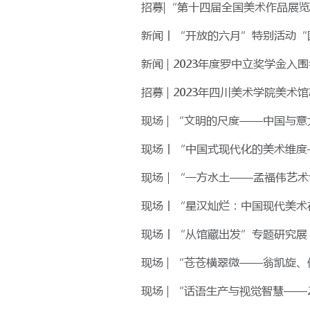
招募|“第十四届全国美术作品展
新闻丨“开放的六月”特别活动“国窖
新闻 | 2023年度罗中立奖学金入
招募 | 2023年四川美术学院美术
现场 | “文明的尺度——中国与
现场丨“中国式现代化的美术维度
现场｜“一方水土——孟福伟艺术
现场丨“星汉灿烂：中国现代美术在重
现场丨“从馆藏出发”专题研究展
现场 | “苍苍横翠微——翁凯旋
现场 | “话语生产与视觉智慧——