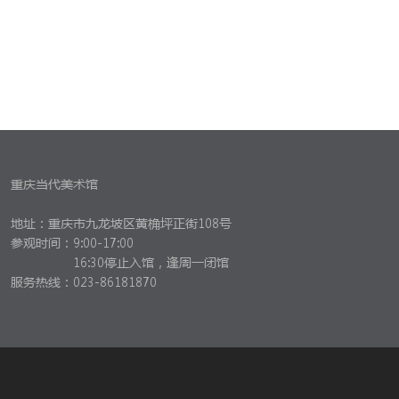
重庆当代美术馆
地址：重庆市九龙坡区黄桷坪正街108号
参观时间：
9:00-17:00
16:30停止入馆，逢周一闭馆
服务热线：023-86181870