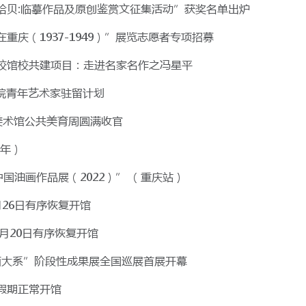
海拾贝:临摹作品及原创鉴赏文征集活动”获奖名单出炉
在重庆（1937-1949）”展览志愿者专项招募
学校馆校共建项目：走进名家名作之冯星平
术学院青年艺术家驻留计划
游美术馆公共美育周圆满收官
1年）
中国油画作品展（2022）” （重庆站）
月26日有序恢复开馆
月20日有序恢复开馆
画大系”阶段性成果展全国巡展首展开幕
节假期正常开馆