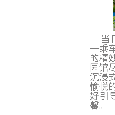
当
一乘
的精
园馆
沉浸
愉悦
好引
馨。