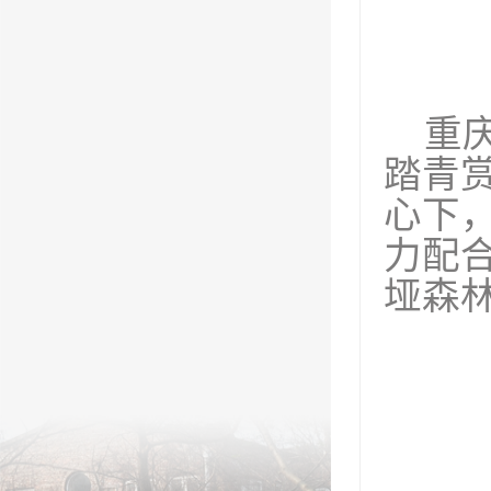
重
踏青
心下
力配
垭森