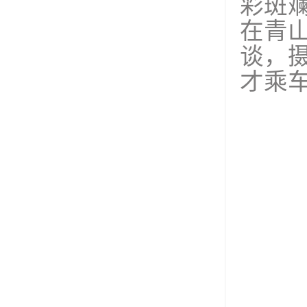
彩斑
在青
谈，
才乘