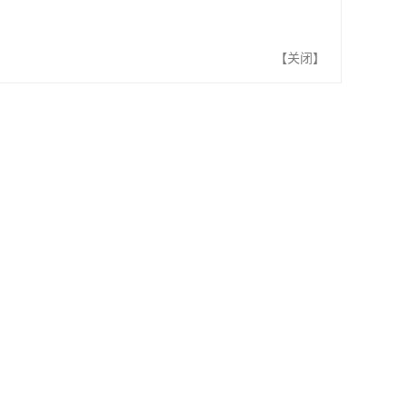
【
关闭
】