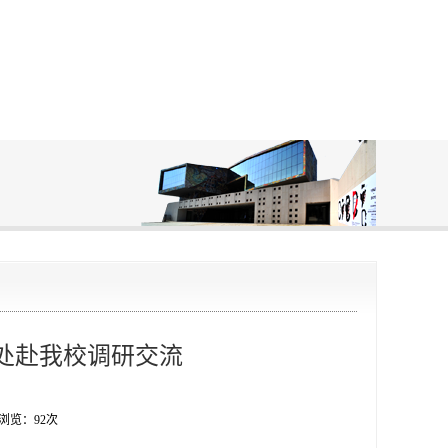
处赴我校调研交流
 浏览：
92
次