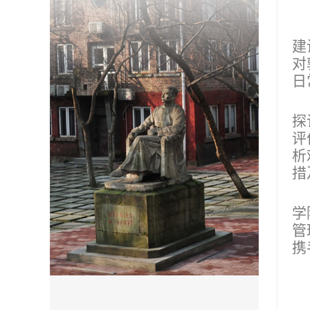
建
对
日
探
评
析
措
学
管
携