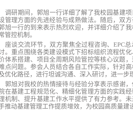
调研期间，郭旭一行
详细
了解了
我
校园基建项
设管理方面的先进经验与成熟做法。随后，双方
郭旭一行的到来表示热烈欢迎，并详细介绍了
我
常管控机制。
座谈交流环节，双方聚焦全过程咨询、
EPC
总
讨。重点围绕各类建设模式下招标组织流程优化
价体系搭建、项目全周期风险管控等核心议题，
难点问题。参会人员结合各自工作实际，针对高
及优化路径，进行坦诚沟通、深入研讨，进一步
郭旭对
我校
的热情接待与经验分享表示感谢，
院在基建工程规范化、精细化管理方面的实践经
理机制、提升基建工作水平提供了有力参考。未
手推动基建管理工作提质增效，为校园高质量建