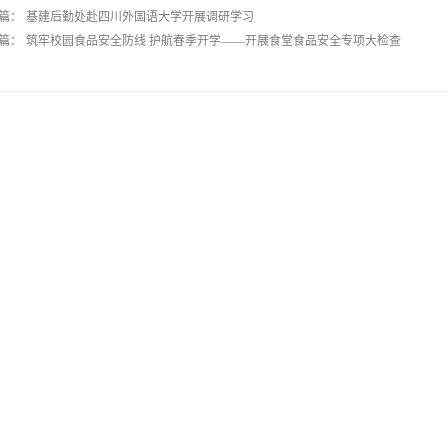
篇：
基建后勤处赴四川外国语大学开展调研学习
篇：
筑牢校园食品安全防线 护航春季开学——开展食堂食品安全专项大检查