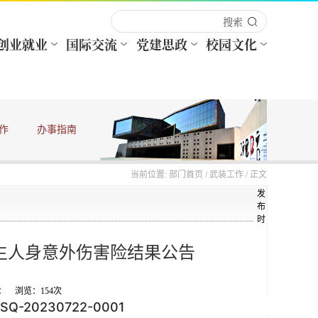
作
办事指南
当前位置:
部门首页
/
武装工作
/ 正文
发
布
时
学生人身意外伤害险结果公告
来源： 浏览：
154
次
SQ-20230722-0001