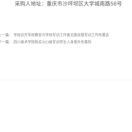
采购人地址：重庆市沙坪坝区大学城南路56号
上一篇：
学校召开军校教官与学校军训工作者见面会暨军训工作布置会
下一篇：
四川美术学院购买2023级军训学生人身意外伤害险