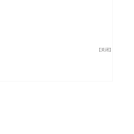
【
关闭
】