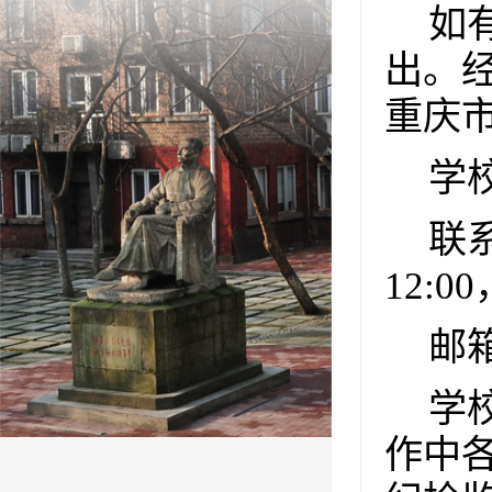
如
出。
重庆
学
联
12:00
邮
学
作中