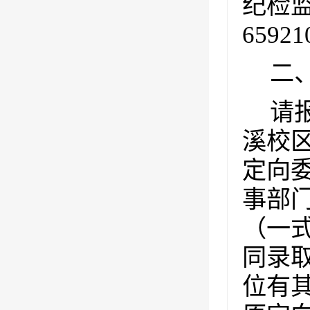
纪检
65921
二
请
溪校
定向
事部
（一
同录
位有