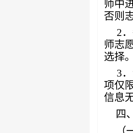
师中
否则
2
．
师志
选择
3
．
项仅
信息
四
（