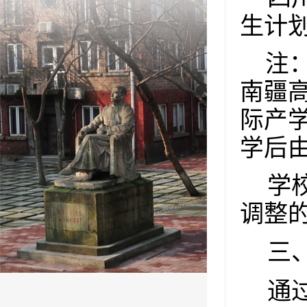
生计
注
南疆
际产
学后
学
调整
三
通