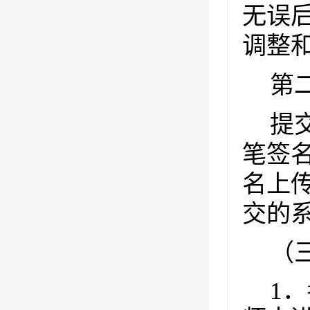
无误
调整
第
提
笔签
名上
交的
（
1
．