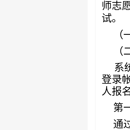
师志
试。
（
（
系
登录
人报
第
通