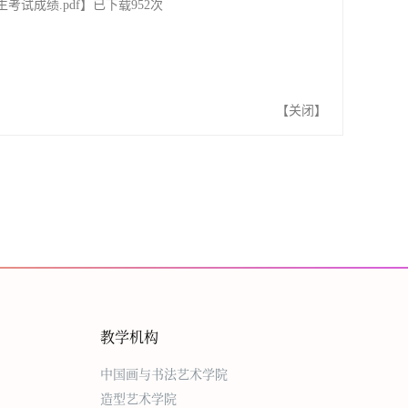
考试成绩.pdf
】已下载
952
次
【
关闭
】