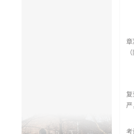
章
（
复
严
考