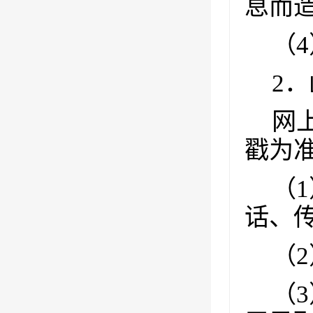
息而
（
4
2
．
网
戳为
（
1
话、
（
2
（
3