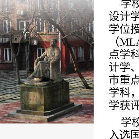
学
设计
学位
（
ML
点学
计学
市重
学科
学获
学
入选