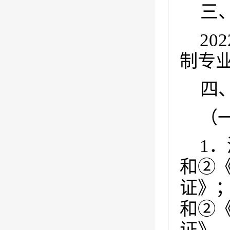
三
202
制专
四
（
1
．
和②
证》
和②