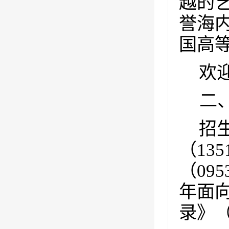
越的
誉海
国高
欢
二
招
（
135
（
095
年面
录》