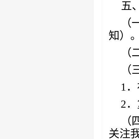
五
（
知）
（
（
1
．
2
．
（
关注