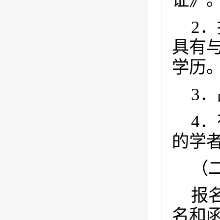
证》
2
．
具有
学历
3
．
4
．
的学
（
报
名和