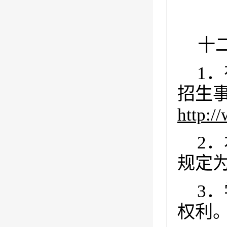
十
1
．
招生
http:/
2
．
规定
3
．
权利