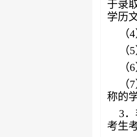
于录
学历
（
4
（
5
（
6
（
7
称的
3
．
考生