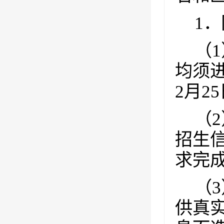
1
．
（
1
均须
2
月
25
（
2
招生
求完
（
3
供真