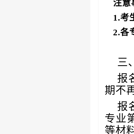
注意
1.
考
2.
各
三
报
期不
报
专业
等材