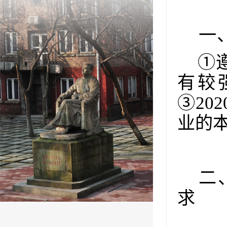
一
①
有较
③
202
业的
二
求