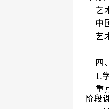
艺
中
艺
四
1.
重
阶段