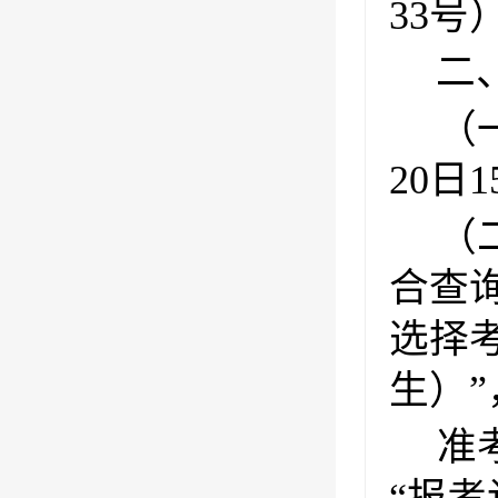
33
二
（一
20日15
（
合查
选择考
生）
准