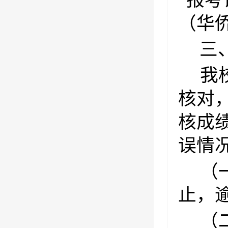
“报考
（华
三
我
核对
核成
误情
（一
止，
（