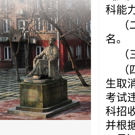
科能
（
名。
（
（
生取
考试
科招
并根