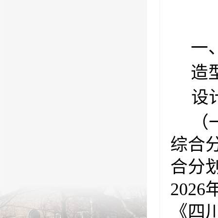
一
造
设
（
综合
合分
20
《四