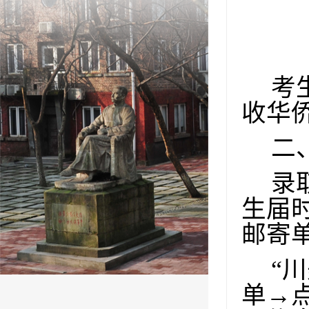
考
收华
二
录
生届
邮寄
“
单→