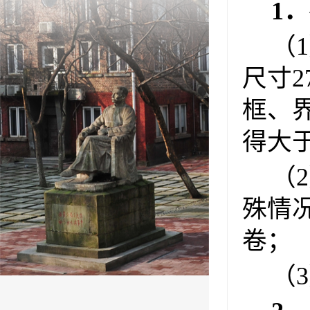
1
（
尺寸2
框、
得大
（
殊情
卷；
（