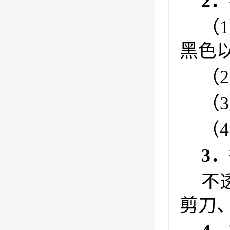
2
（
黑色
（
（
（
3．
不
剪刀、