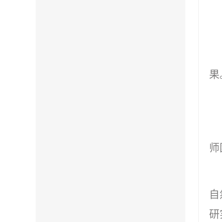
果
师
自
研