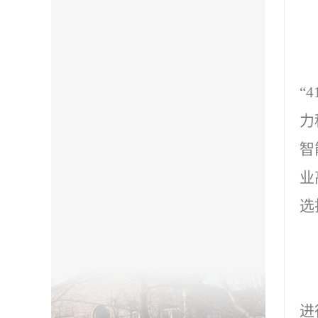
“
4
力
智
业
选
进