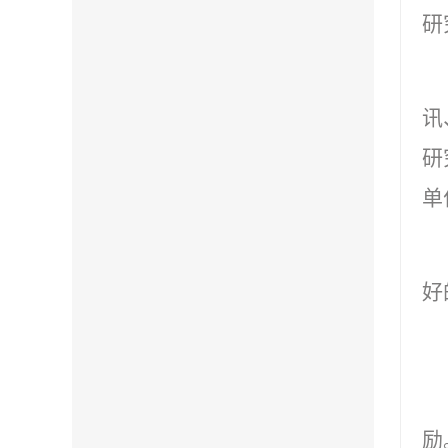
研
讯
研
单
好
励