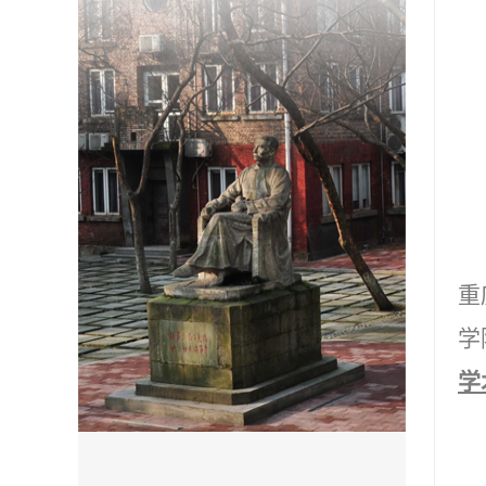
重
学
学