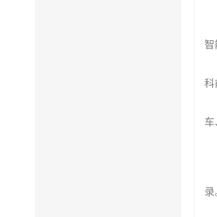
智
科
车
录