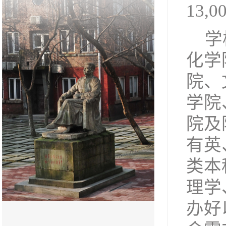
13,
学
化学
院、
学院
院
及
有英
类本
理学
办好