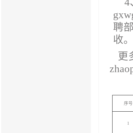
4
gxw
聘部
收
更
zhao
序号
1