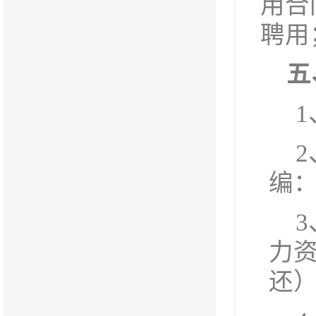
用合
聘用
五
1
编
3
力
还