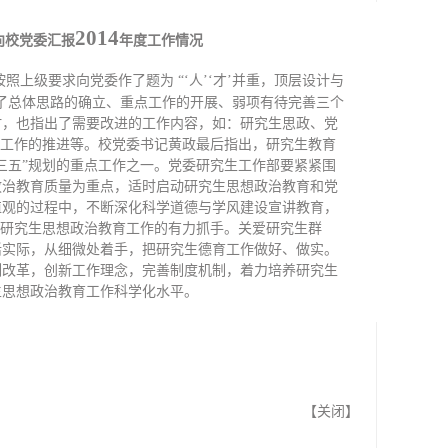
2014
向校党委汇报
年度工作情况
按照上级要求向党委作了题为
“‘人’‘才’并重，顶层设计与
了总体思路的确立、重点工作的开展、弱项有待完善三个
时，也指出了需要改进的工作内容，如：研究生思政、党
”工作的推进等。校党委书记黄政最后指出，研究生教育
三五”规划的重点工作之一。党委研究生工作部要紧紧围
政治教育质量为重点，适时启动研究生思想政治教育和党
值观的过程中，不断深化科学道德与学风建设宣讲教育，
升研究生思想政治教育工作的有力抓手。关爱研究生群
活实际，从细微处着手，把研究生德育工作做好、做实。
制改革，创新工作理念，完善制度机制，着力培养研究生
生思想政治教育工作科学化水平。
【
关闭
】