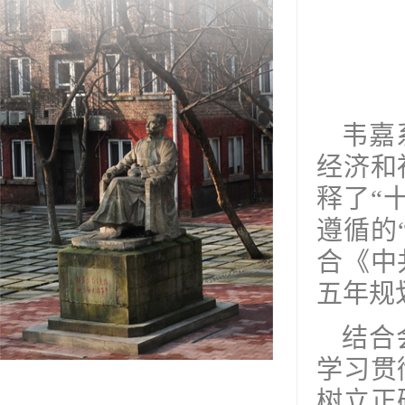
韦嘉
经济和
释了“
遵循的
合《中
五年规
结合
学习贯
树立正