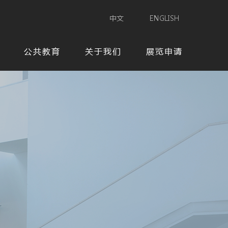
中文
ENGLISH
公共教育
关于我们
展览申请