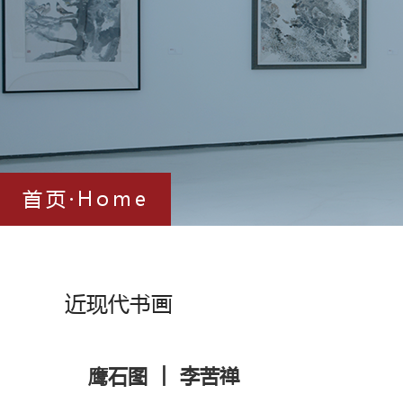
首页·Home
近现代书画
鹰石图 ︱ 李苦禅