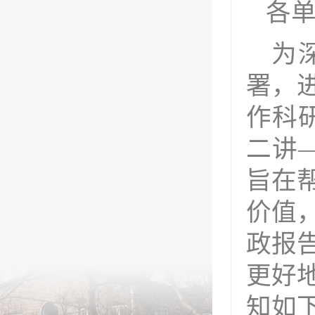
各
为
署，
作科
二讲
旨在
价值
政报
更好
知如