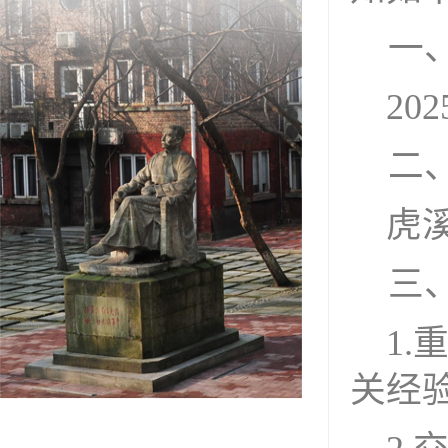
一
202
二
虎
三
1
.
关经