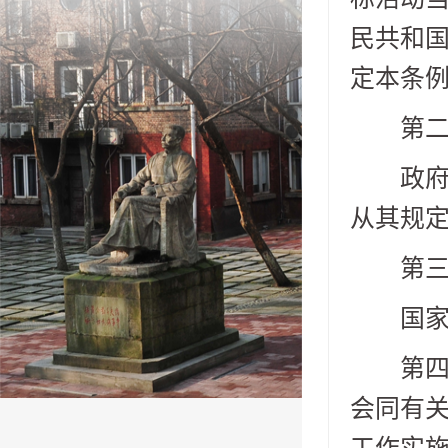
民共和
定本条
第二条
政府采
从其规
第三条
国家工
第四条
会同有