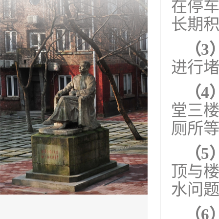
在停
长期
（3
进行
（4
堂三
厕所
（5
顶与
水问
（6