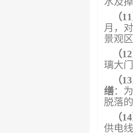
水及
（1
月，
景观
（1
璃大
（1
缮
：
脱落
（1
供电