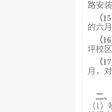
路安
（1
的六
（1
坪校
（1
月，
二、
（
1）