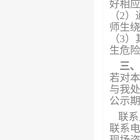
好相
（
2）
师生
（
3）
生危
三、
若对
与我
公示
联系
联系
现场