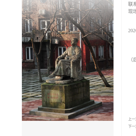
联
现
20
（
上一
下一