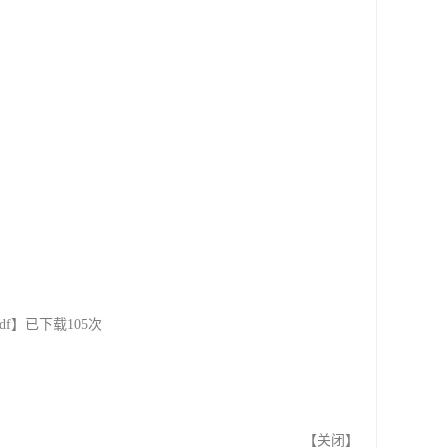
f
】已下载
105
次
【
关闭
】