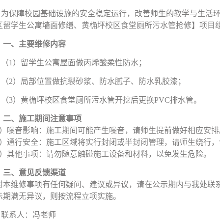
为保障校园基础设施的安全稳定运行，改善师生的教学与生活
区留学生公寓墙面修缮、黄桷坪校区食堂厕所污水管抢修】项目
一、
主要维修内容
（1）
留学生公寓屋面做丙烯酸柔性防水；
（2）
局部位置做抗裂砂浆、防水腻子、防水乳胶漆；
（3）
黄桷坪校区食堂厕所污水管开挖后更换
PVC排水管。
二、
施工期间注意事项
1）噪音影响：施工期间可能产生噪音，请师生提前做好相应安排
2）通行安全：施工区域将实行封闭或半封闭管理，请师生绕行
3）其他事项：请勿随意触碰施工设备和材料，以免发生危险。
三、
意见反馈渠道
对本维修事项有任何疑问、建议或异议，请在公示期内与我处联
示期满无异议，则按流程立项实施。
联系人：冯老师