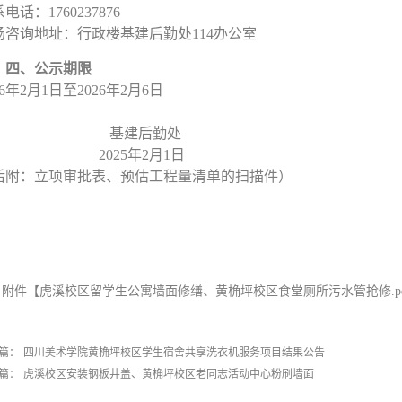
系电话：
1760237876
场咨询地址：行政楼基建后勤处
114办公室
四、
公示期限
26年2月1日至2026年2月6日
基建后勤处
2025年2月1日
后附：立项审批表、预估工程量清单的扫描件）
附件【
虎溪校区留学生公寓墙面修缮、黄桷坪校区食堂厕所污水管抢修.pd
篇：
四川美术学院黄桷坪校区学生宿舍共享洗衣机服务项目结果公告
篇：
虎溪校区安装钢板井盖、黄桷坪校区老同志活动中心粉刷墙面