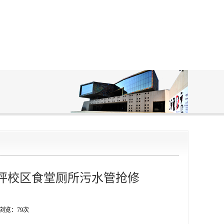
坪校区食堂厕所污水管抢修
 浏览：
79
次