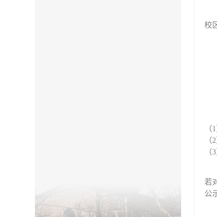
校
（
（
（
若
公