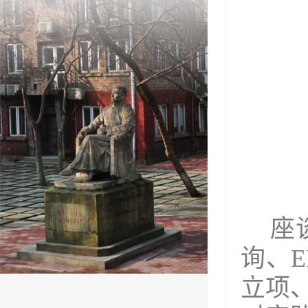
座
询、
E
立项